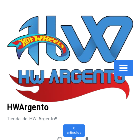
Saltar
al
contenido
HWArgento
Tienda de HW Argento!!
0
artículos