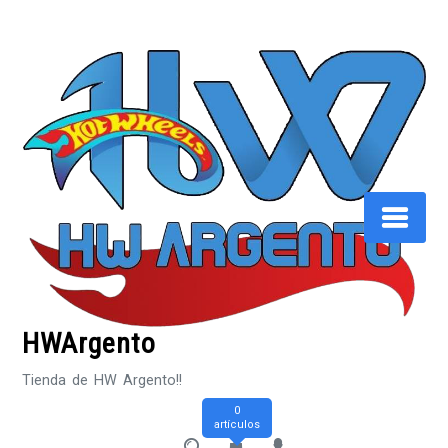
Saltar
al
contenido
HWArgento
Tienda de HW Argento!!
0
artículos