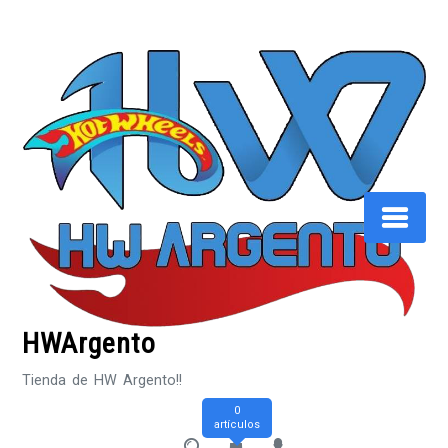
Saltar
al
contenido
HWArgento
Tienda de HW Argento!!
0
artículos