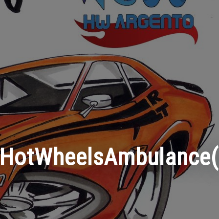
HotWheelsAmbulance