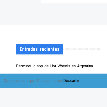
Entradas recientes
Descubrí la app de Hot Wheels en Argentina
¡HWArgento abre las puertas de su showroom!
Coleccionismo por Coleccionistas
Descartar
EXPO SOLIDARIA
Envíos a TODA Argentina!