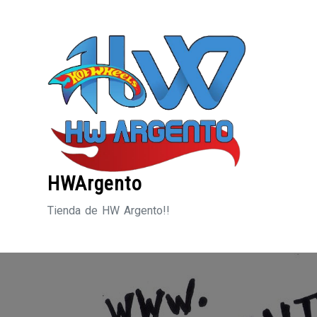
Saltar
al
contenido
HWArgento
Tienda de HW Argento!!