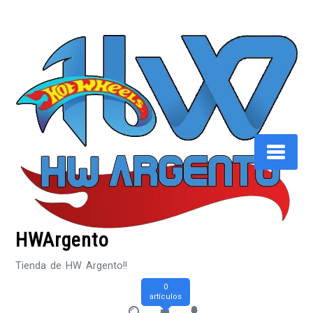
Saltar
al
contenido
HWArgento
Tienda de HW Argento!!
0
artículos