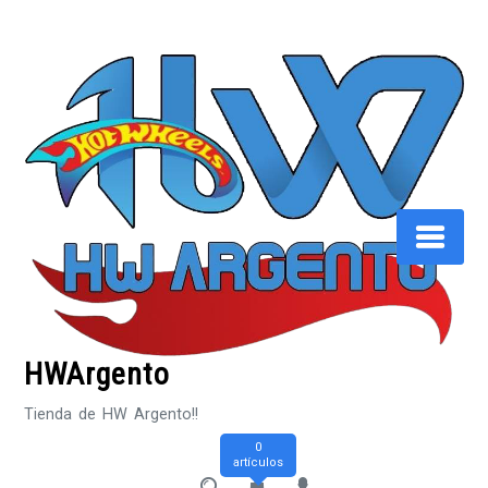
Saltar
al
contenido
HWArgento
Tienda de HW Argento!!
0
artículos