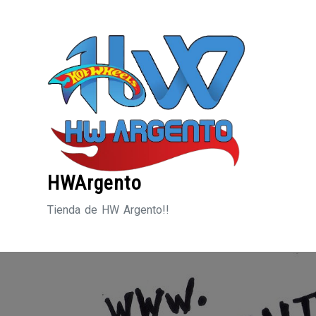
Saltar
al
contenido
HWArgento
Tienda de HW Argento!!