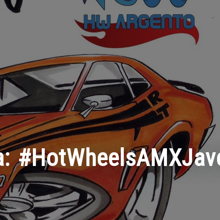
a:
#HotWheelsAMXJave