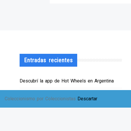
Entradas recientes
Descubrí la app de Hot Wheels en Argentina
¡HWArgento abre las puertas de su showroom!
Coleccionismo por Coleccionistas
Descartar
EXPO SOLIDARIA
Envíos a TODA Argentina!