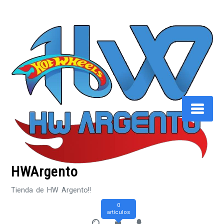
Saltar
al
contenido
HWArgento
Tienda de HW Argento!!
0
artículos