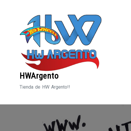
Saltar
al
contenido
HWArgento
Tienda de HW Argento!!