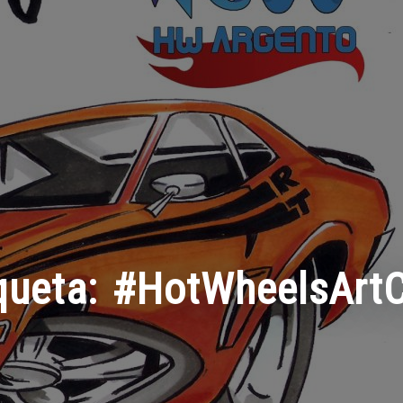
queta:
#HotWheelsArtC