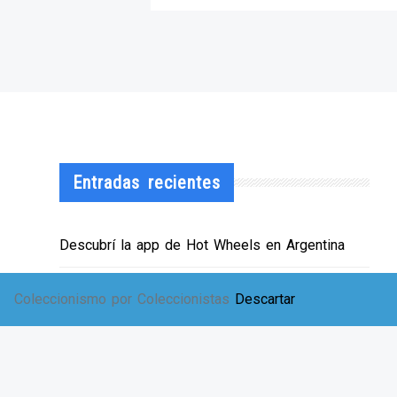
Entradas recientes
Descubrí la app de Hot Wheels en Argentina
¡HWArgento abre las puertas de su showroom!
Coleccionismo por Coleccionistas
Descartar
EXPO SOLIDARIA
Envíos a TODA Argentina!