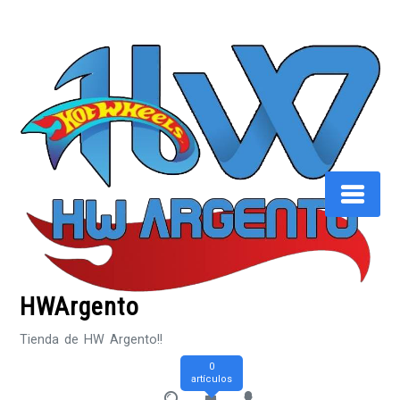
Saltar
al
contenido
HWArgento
Tienda de HW Argento!!
0
artículos