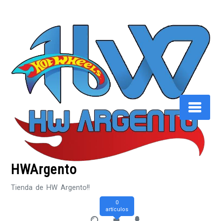
Saltar
al
contenido
HWArgento
Tienda de HW Argento!!
0
artículos