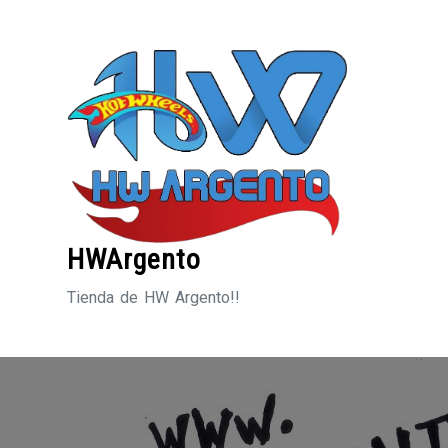
Saltar
al
contenido
HWArgento
Tienda de HW Argento!!