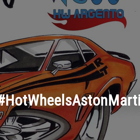
#HotWheelsAstonMart