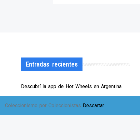
Entradas recientes
Descubrí la app de Hot Wheels en Argentina
¡HWArgento abre las puertas de su showroom!
Coleccionismo por Coleccionistas
Descartar
EXPO SOLIDARIA
Envíos a TODA Argentina!