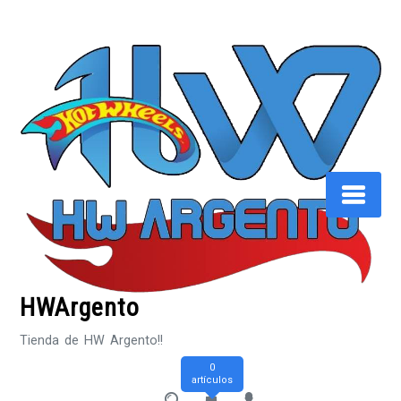
Saltar
al
contenido
HWArgento
Tienda de HW Argento!!
0
artículos