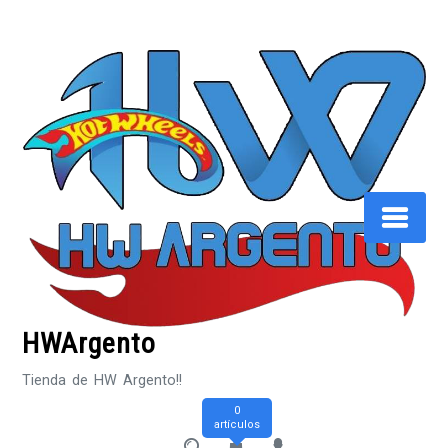
Saltar
al
contenido
HWArgento
Tienda de HW Argento!!
0
artículos