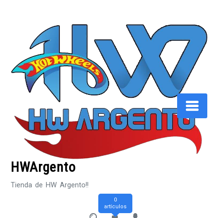
Saltar
al
contenido
HWArgento
Tienda de HW Argento!!
0
artículos