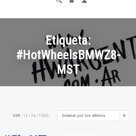
Etiqueta:
#HotWheelsBMWZ8-
MST
Ordenar por los últimos
VER:
12
24
TODO: