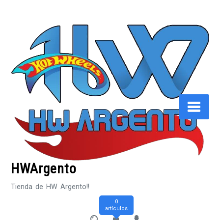
Saltar
al
contenido
HWArgento
Tienda de HW Argento!!
0
artículos