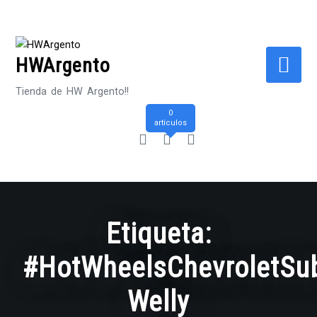
Saltar
al
contenido
HWArgento
Tienda de HW Argento!!
0
artículos
Etiqueta:
#HotWheelsChevroletSu
Welly