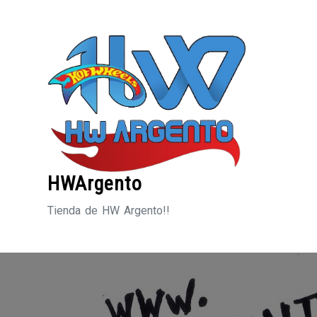
Saltar
al
contenido
HWArgento
Tienda de HW Argento!!