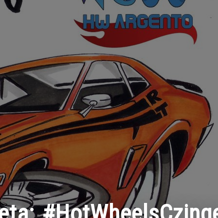
ueta:
#HotWheelsCzing