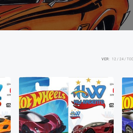
VER:
12
24
TO