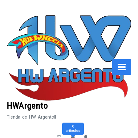
Saltar
al
contenido
HWArgento
Tienda de HW Argento!!
0
artículos