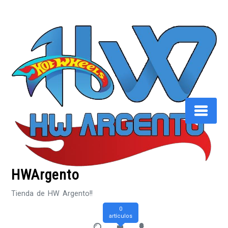
Saltar
al
contenido
HWArgento
Tienda de HW Argento!!
0
artículos