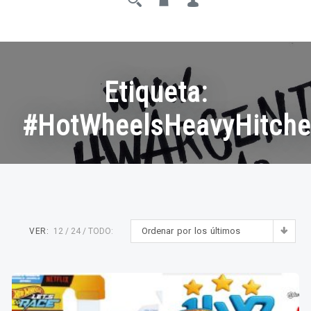
Etiqueta:
#HotWheelsHeavyHitche
Ordenar por los últimos
VER:
12
24
TODO: