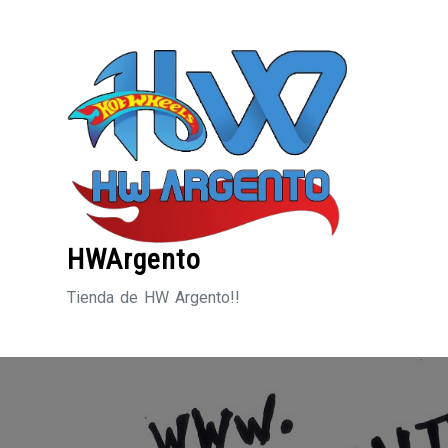
Saltar
al
contenido
HWArgento
Tienda de HW Argento!!