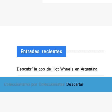
Entradas recientes
Descubrí la app de Hot Wheels en Argentina
¡HWArgento abre las puertas de su showroom!
Coleccionismo por Coleccionistas
Descartar
EXPO SOLIDARIA
Envíos a TODA Argentina!