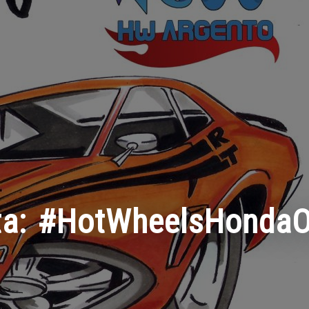
ta:
#HotWheelsHondaO