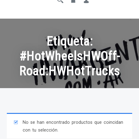
Etiqueta:
#HotWheelsHWOff-
Road:HWHotTrucks
No se han encontrado productos que coincidan
con tu selección.