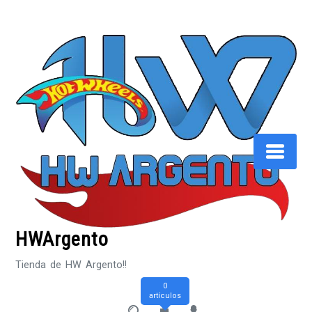
Saltar
al
contenido
HWArgento
Tienda de HW Argento!!
0
artículos