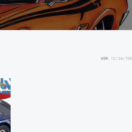
VER:
12
24
TO