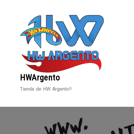
Saltar
al
contenido
HWArgento
Tienda de HW Argento!!