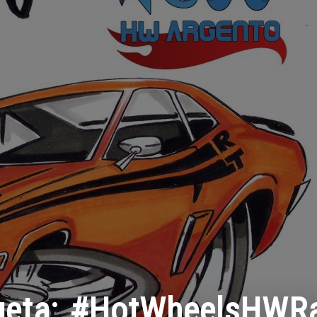
ueta:
#HotWheelsHWRa