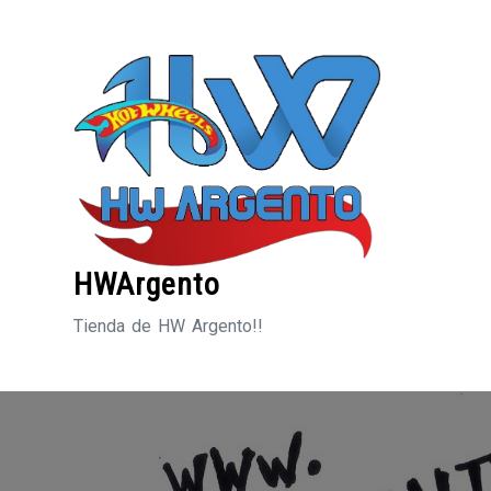
Saltar
al
contenido
HWArgento
Tienda de HW Argento!!