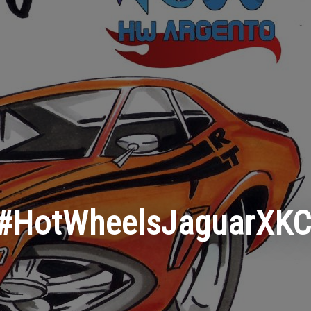
#HotWheelsJaguarXK