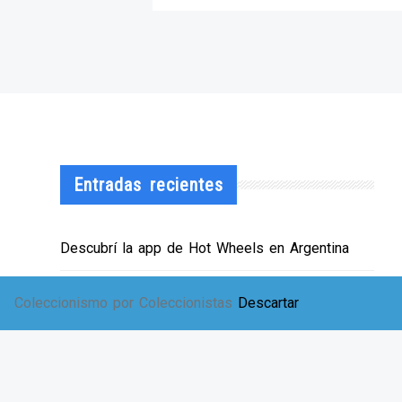
Entradas recientes
Descubrí la app de Hot Wheels en Argentina
¡HWArgento abre las puertas de su showroom!
Coleccionismo por Coleccionistas
Descartar
EXPO SOLIDARIA
Envíos a TODA Argentina!