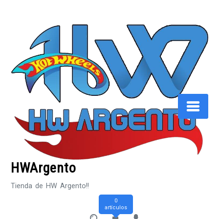
Saltar
al
contenido
HWArgento
Tienda de HW Argento!!
0
artículos