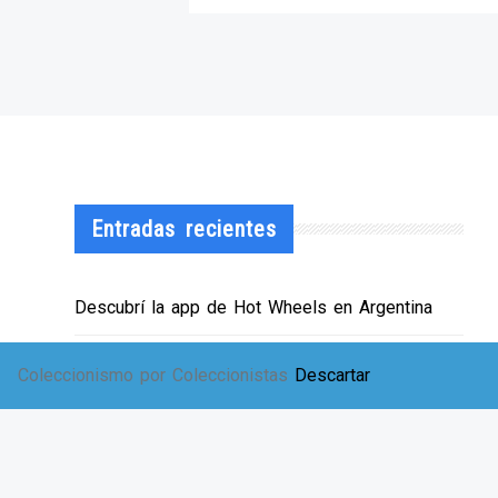
Entradas recientes
Descubrí la app de Hot Wheels en Argentina
¡HWArgento abre las puertas de su showroom!
Coleccionismo por Coleccionistas
Descartar
EXPO SOLIDARIA
Envíos a TODA Argentina!