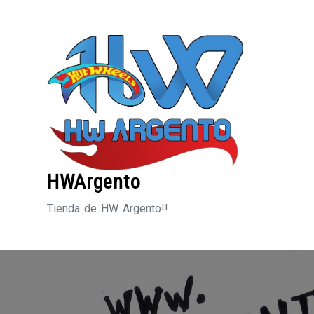
Saltar
al
contenido
HWArgento
Tienda de HW Argento!!