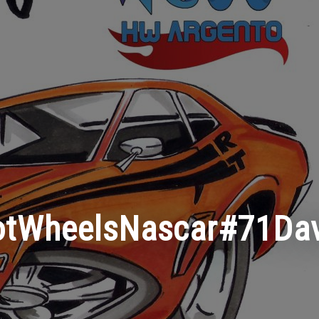
tWheelsNascar#71Da