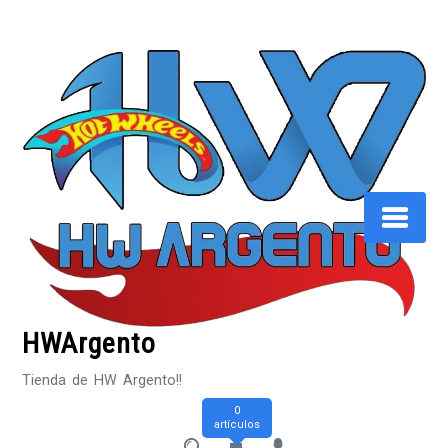
Saltar
al
contenido
HWArgento
Tienda de HW Argento!!
0
artículos