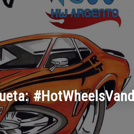
queta:
#HotWheelsVand