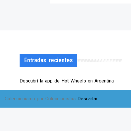
Entradas recientes
Descubrí la app de Hot Wheels en Argentina
¡HWArgento abre las puertas de su showroom!
Coleccionismo por Coleccionistas
Descartar
EXPO SOLIDARIA
Envíos a TODA Argentina!