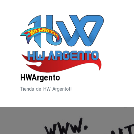
Saltar
al
contenido
HWArgento
Tienda de HW Argento!!