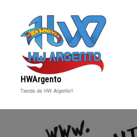
Saltar
al
contenido
HWArgento
Tienda de HW Argento!!