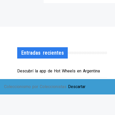
Entradas recientes
Descubrí la app de Hot Wheels en Argentina
¡HWArgento abre las puertas de su showroom!
Coleccionismo por Coleccionistas
Descartar
EXPO SOLIDARIA
Envíos a TODA Argentina!