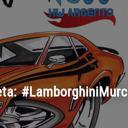
eta:
#LamborghiniMurc