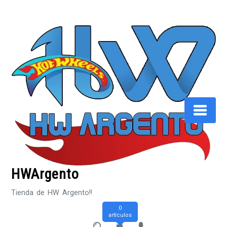
Saltar
al
contenido
HWArgento
Tienda de HW Argento!!
0
artículos