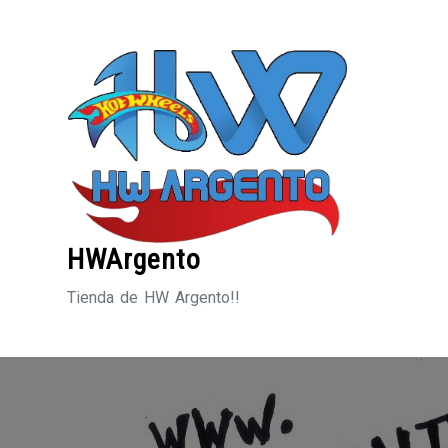
Saltar
al
contenido
HWArgento
Tienda de HW Argento!!