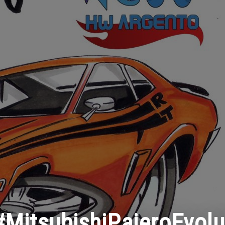
#MitsubishiPajeroEvolu