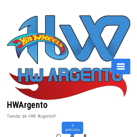
Saltar
al
contenido
HWArgento
Tienda de HW Argento!!
0
artículos