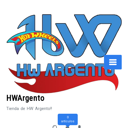
Saltar
al
contenido
HWArgento
Tienda de HW Argento!!
0
artículos