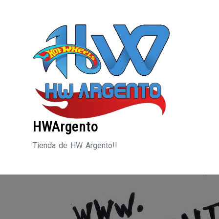
Saltar
al
contenido
HWArgento
Tienda de HW Argento!!