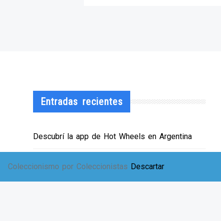
Entradas recientes
Descubrí la app de Hot Wheels en Argentina
¡HWArgento abre las puertas de su showroom!
Coleccionismo por Coleccionistas
Descartar
EXPO SOLIDARIA
Envíos a TODA Argentina!