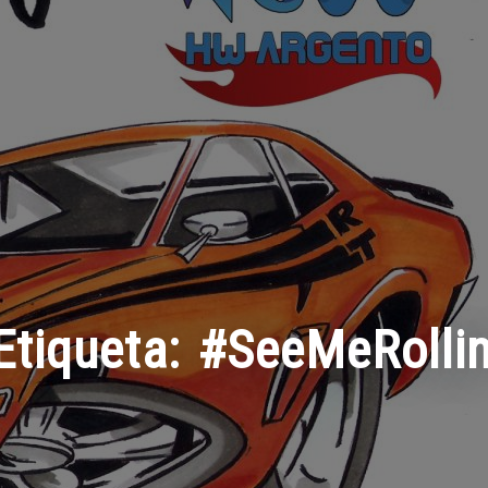
Etiqueta:
#SeeMeRollin