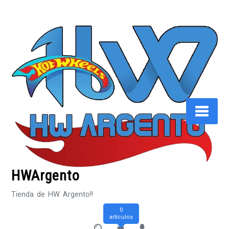
Saltar
al
contenido
HWArgento
Tienda de HW Argento!!
0
artículos