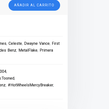
AÑADIR AL CARRITO
nes
,
Celeste
,
Dwayne Vance
,
First
des Benz
,
MetalFlake
,
Primera
004
,
s:Tooned
,
enz
,
#HotWheelsMercyBreaker
,