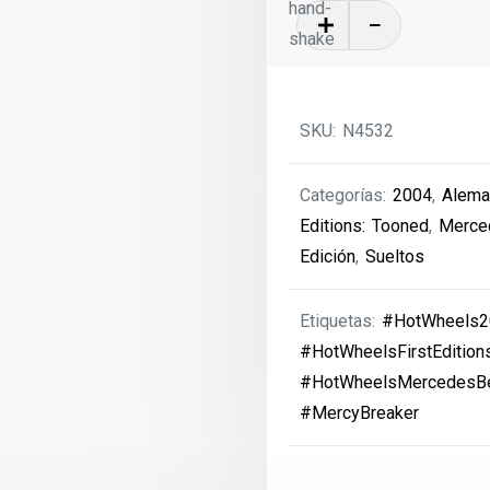
Mercy
Breaker
-
2004
SKU:
N4532
cantidad
Categorías:
2004
,
Alema
Editions: Tooned
,
Merce
Edición
,
Sueltos
Etiquetas:
#HotWheels2
#HotWheelsFirstEdition
#HotWheelsMercedesB
#MercyBreaker