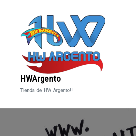
Saltar
al
contenido
HWArgento
Tienda de HW Argento!!