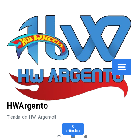
Saltar
al
contenido
HWArgento
Tienda de HW Argento!!
0
artículos