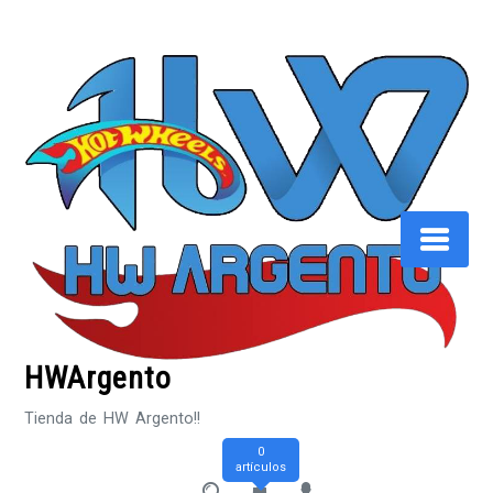
Saltar
al
contenido
HWArgento
Tienda de HW Argento!!
0
artículos