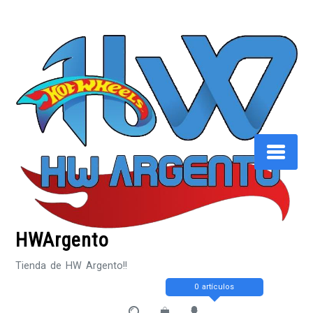
Saltar
al
contenido
HWArgento
Tienda de HW Argento!!
0 artículos