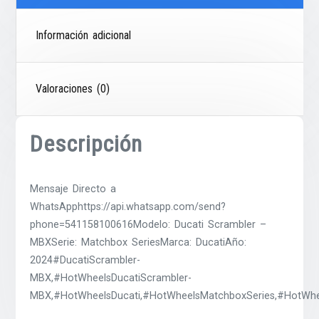
Información adicional
Valoraciones (0)
Descripción
Mensaje Directo a
WhatsApphttps://api.whatsapp.com/send?
phone=541158100616Modelo: Ducati Scrambler –
MBXSerie: Matchbox SeriesMarca: DucatiAño:
2024#DucatiScrambler-
MBX,#HotWheelsDucatiScrambler-
MBX,#HotWheelsDucati,#HotWheelsMatchboxSeries,#HotWhee