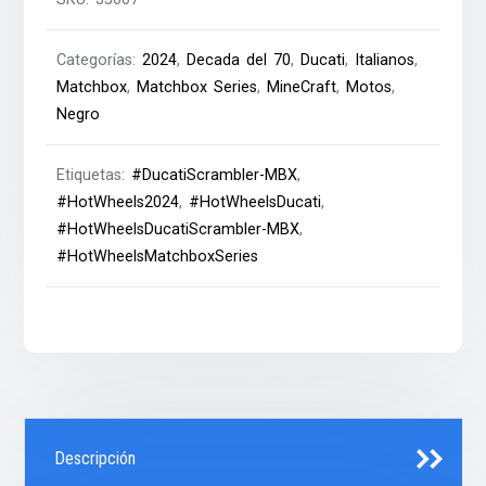
Categorías:
2024
,
Decada del 70
,
Ducati
,
Italianos
,
Matchbox
,
Matchbox Series
,
MineCraft
,
Motos
,
Negro
Etiquetas:
#DucatiScrambler-MBX
,
#HotWheels2024
,
#HotWheelsDucati
,
#HotWheelsDucatiScrambler-MBX
,
#HotWheelsMatchboxSeries
Descripción