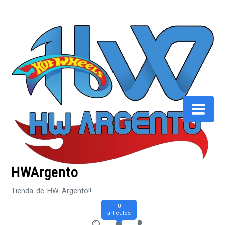
Saltar
al
contenido
HWArgento
Tienda de HW Argento!!
0
artículos