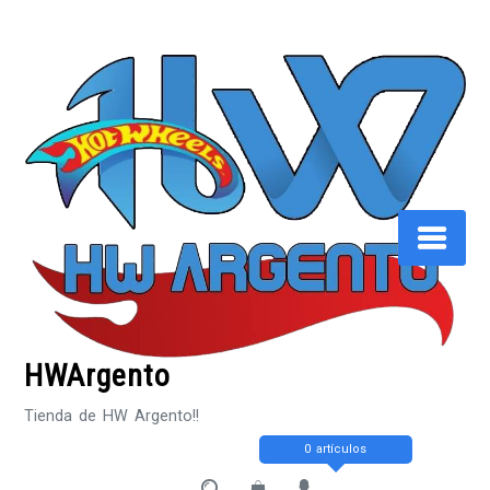
Saltar
al
contenido
HWArgento
Tienda de HW Argento!!
0 artículos