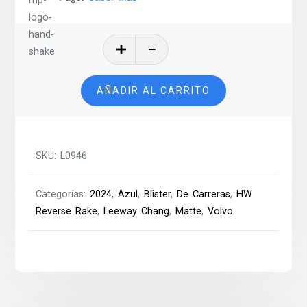
Volvo
P1800
Gasser
AÑADIR AL CARRITO
–
2024
cantidad
SKU:
L0946
Categorías:
2024
,
Azul
,
Blister
,
De Carreras
,
HW
Reverse Rake
,
Leeway Chang
,
Matte
,
Volvo