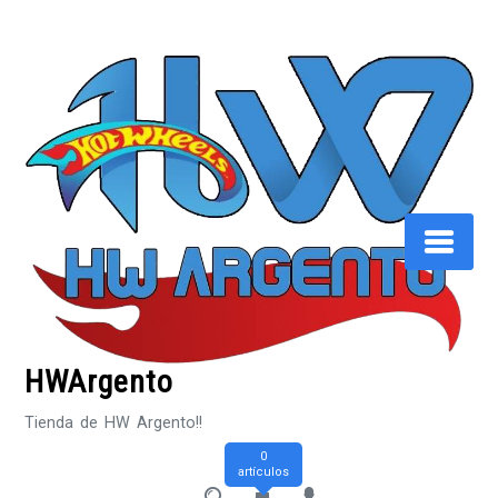
Saltar
al
contenido
HWArgento
Tienda de HW Argento!!
0
artículos