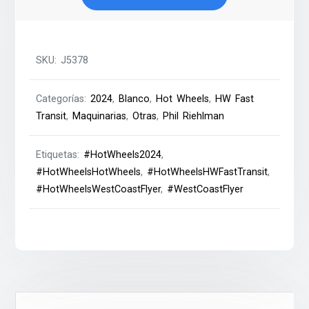
2024
cantidad
SKU:
J5378
Categorías:
2024
,
Blanco
,
Hot Wheels
,
HW Fast
Transit
,
Maquinarias
,
Otras
,
Phil Riehlman
Etiquetas:
#HotWheels2024
,
#HotWheelsHotWheels
,
#HotWheelsHWFastTransit
,
#HotWheelsWestCoastFlyer
,
#WestCoastFlyer