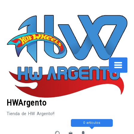
Saltar
al
contenido
HWArgento
Tienda de HW Argento!!
0 artículos