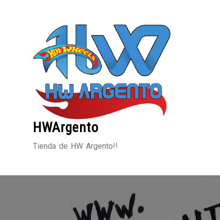
Saltar
al
contenido
HWArgento
Tienda de HW Argento!!