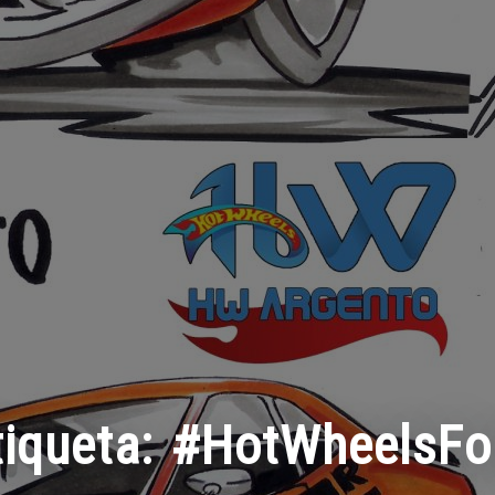
tiqueta:
#HotWheelsFo