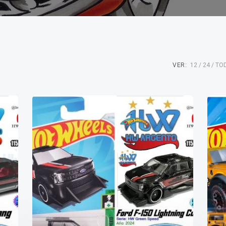
VER:
12
24
TO