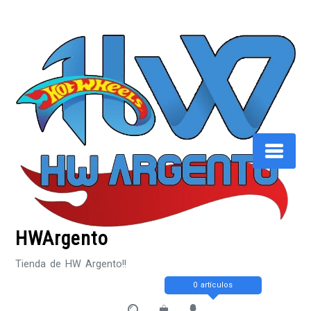
Saltar
al
contenido
HWArgento
Tienda de HW Argento!!
0 artículos