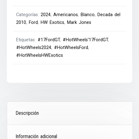
Categorías:
2024
,
Americanos
,
Blanco
,
Decada del
2010
,
Ford
,
HW Exotics
,
Mark Jones
Etiquetas:
#17FordGT
,
#HotWheels'17FordGT
,
#HotWheels2024
,
#HotWheelsFord
,
#HotWheelsHWExotics
Descripción
Información adicional