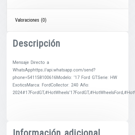
Valoraciones (0)
Descripción
Mensaje Directo a
WhatsApphttps://api.whatsapp.com/send?
phone=541158100616Modelo: ’17 Ford GTSerie: HW
ExoticsMarca: FordCollector: 240 Año:
2024#17FordGT,#HotWheels’17FordGT,#HotWheelsFord,#HotW
Información adicional