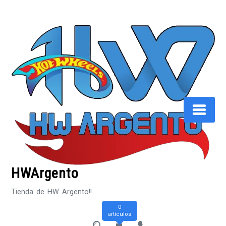
Saltar
al
contenido
HWArgento
Tienda de HW Argento!!
0
artículos