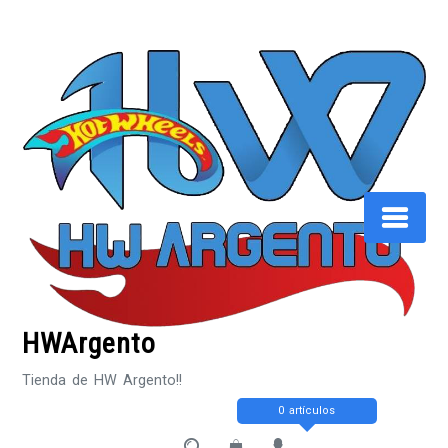
Saltar
al
contenido
HWArgento
Tienda de HW Argento!!
0 artículos