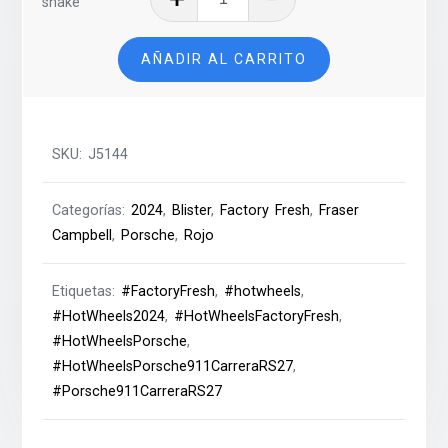
911
Carrera
AÑADIR AL CARRITO
RS
2.7
–
2024
SKU:
J5144
cantidad
Categorías:
2024
,
Blister
,
Factory Fresh
,
Fraser
Campbell
,
Porsche
,
Rojo
Etiquetas:
#FactoryFresh
,
#hotwheels
,
#HotWheels2024
,
#HotWheelsFactoryFresh
,
#HotWheelsPorsche
,
#HotWheelsPorsche911CarreraRS27
,
#Porsche911CarreraRS27