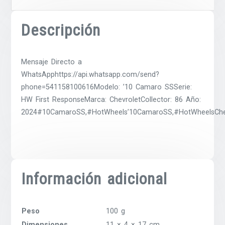
Descripción
Mensaje Directo a
WhatsApphttps://api.whatsapp.com/send?
phone=541158100616Modelo: ’10 Camaro SSSerie:
HW First ResponseMarca: ChevroletCollector: 86 Año:
2024#10CamaroSS,#HotWheels’10CamaroSS,#HotWheelsChevr
Información adicional
Peso
100 g
Dimensiones
11 × 4 × 17 cm