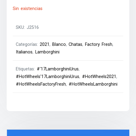
Sin existencias
SKU:
J2516
Categorías:
2021
,
Blanco
,
Chatas
,
Factory Fresh
,
Italianos
,
Lamborghini
Etiquetas:
#'17LamborghiniUrus
,
#HotWheels'17LamborghiniUrus
,
#HotWheels2021
,
#HotWheelsFactoryFresh
,
#HotWheelsLamborghini