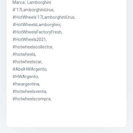
Marca: Lamborghini
#’17LamborghiniUrus,
#HotWheels’17LamborghiniUrus,
#HotWheelsLamborghini,
#HotWheelsFactoryFresh,
#HotWheels2021,
#hotwheelscollector,
#hotwheels,
#hotwheelscar,
#AbelHWArgento,
#HWArgento,
#hwargentina,
#hotwheelsventa,
#hotwheelscompra,