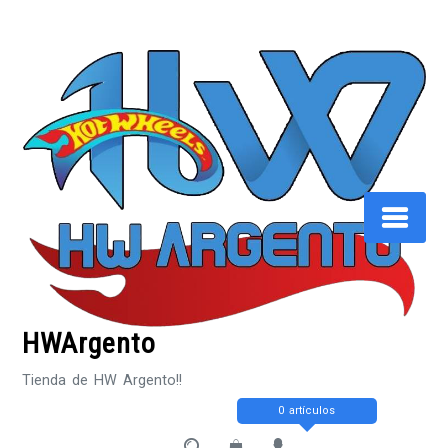
Saltar
al
contenido
HWArgento
Tienda de HW Argento!!
0 artículos