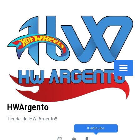
Saltar
al
contenido
HWArgento
Tienda de HW Argento!!
0 artículos